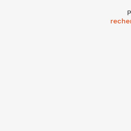
P
reche