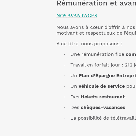
Rémunération et ava
NOS AVANTAGES
Nous avons à cœur d’offrir à nos
motivant et respectueux de l’équi
À ce titre, nous proposons :
Une rémunération fixe
comp
·
Travail en forfait jour : 212 
·
Un
Plan d’Épargne Entrepr
·
Un
véhicule de service
pour
·
Des
tickets restaurant
.
·
Des
chèques-vacances
.
·
La possibilité de télétravail
·