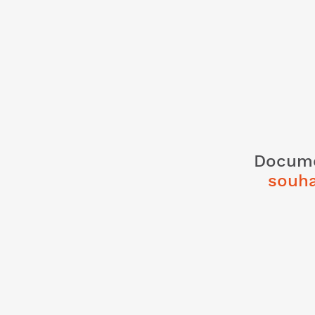
Docum
souha